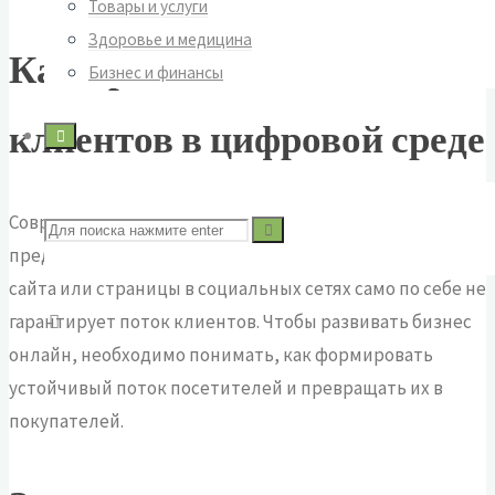
Товары и услуги
Здоровье и медицина
Как привлечь больше
Бизнес и финансы
клиентов в цифровой среде
Современные технологии открывают для
Поиск
предпринимателей новые горизонты. Однако наличие
сайта или страницы в социальных сетях само по себе не
по:
гарантирует поток клиентов. Чтобы развивать бизнес
онлайн, необходимо понимать, как формировать
устойчивый поток посетителей и превращать их в
покупателей.