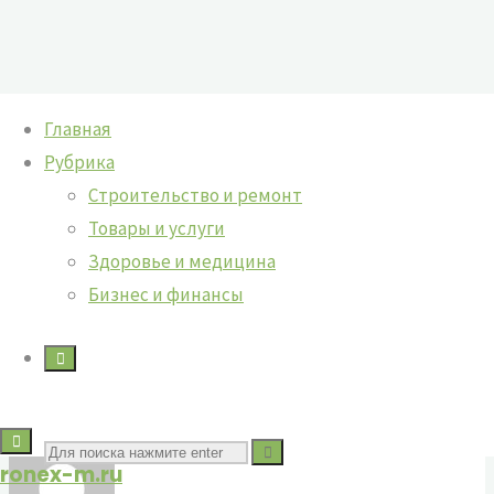
Перейти
Главная
к
Рубрика
содержимому
Строительство и ремонт
Товары и услуги
Здоровье и медицина
Трафик для вашего бизнеса
Бизнес и финансы
онлайн: проверенные техники
привлечения
Поиск
ronex-m.ru