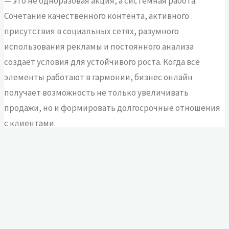
— это не одноразовая акция, а системная работа.
Сочетание качественного контента, активного
присутствия в социальных сетях, разумного
использования рекламы и постоянного анализа
создаёт условия для устойчивого роста. Когда все
элементы работают в гармонии, бизнес онлайн
получает возможность не только увеличивать
продажи, но и формировать долгосрочные отношения
с клиентами.
Стратегия инвестирования: формируем портфель из
акций компаний
Ценность специалиста: как правильно
позиционировать себя на рынке труда
ronex-m.ru
© 2026 Все
Работает на
Kahuna
&
WordPress
.
права защищены.