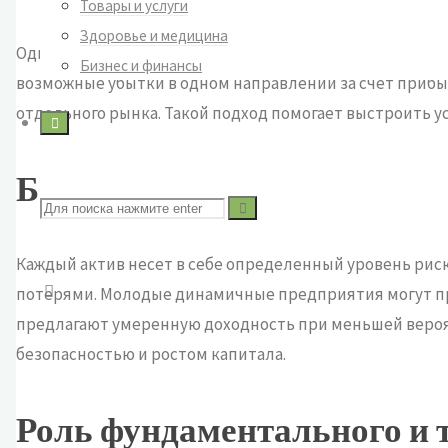
Товары и услуги
Здоровье и медицина
Один из ключевых принципов успешного инвестирован
Бизнес и финансы
возможные убытки в одном направлении за счет прибы
отдельного рынка. Такой подход помогает выстроить у
Баланс между риском и до
Поиск
Каждый актив несет в себе определенный уровень ри
по:
потерями. Молодые динамичные предприятия могут при
предлагают умеренную доходность при меньшей вероят
безопасностью и ростом капитала.
Роль фундаментального и 