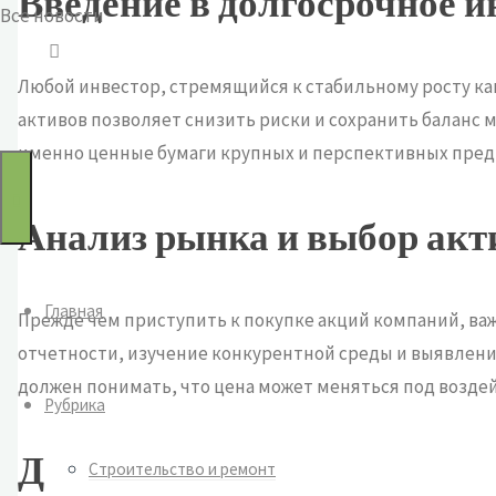
Введение в долгосрочное 
Все новости
по:
Любой инвестор, стремящийся к стабильному росту ка
активов позволяет снизить риски и сохранить баланс
именно ценные бумаги крупных и перспективных пред
Анализ рынка и выбор акт
Главная
Прежде чем приступить к покупке акций компаний, важ
отчетности, изучение конкурентной среды и выявлени
должен понимать, что цена может меняться под возде
Рубрика
Диверсификация как защи
Строительство и ремонт