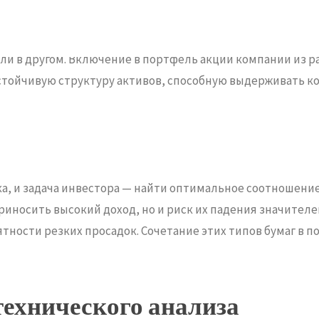
ия — распределение средств между различными сектора
ли в другом. Включение в портфель акций компаний из 
стойчивую структуру активов, способную выдерживать ко
ходностью
ска, и задача инвестора — найти оптимальное соотноше
носить высокий доход, но и риск их падения значителе
ности резких просадок. Сочетание этих типов бумаг в 
технического анализа