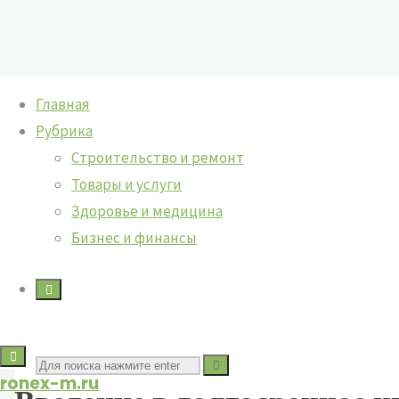
Перейти
Главная
к
Рубрика
содержимому
Строительство и ремонт
Стратегия инвестирования: форм
Товары и услуги
Здоровье и медицина
Бизнес и финансы
Artem
Бизнес и финансы
20.10.2025
21.10.20
Поиск
ronex-m.ru