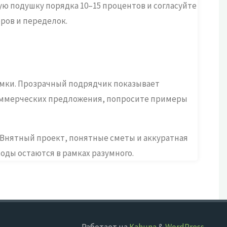
ю подушку порядка 10–15 процентов и согласуйте
ров и переделок.
иемки. Прозрачный подрядчик показывает
коммерческих предложения, попросите примеры
 Внятный проект, понятные сметы и аккуратная
ходы остаются в рамках разумного.
Работает на
Kahuna
&
WordPress
.