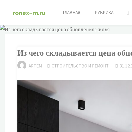
Перейти
ronex-m.ru
к
ГЛАВНАЯ
РУБРИКА
содержимому
Из чего складывается цена об
ARTEM
СТРОИТЕЛЬСТВО И РЕМОНТ
31.12.