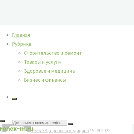
Перейти
Главная
к
Рубрика
содержимому
Строительство и ремонт
Товары и услуги
Здоровье и медицина
Правильное питание для энергии:
Бизнес и финансы
как повысить работоспособность
Поиск
ronex-m.ru
Artem
Здоровье и медицина
15.09.2025