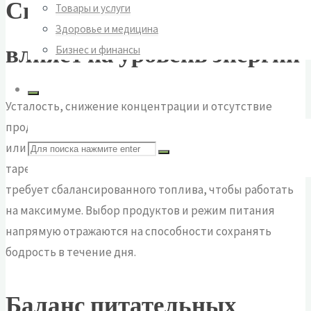
Сила в тарелке: как еда
Товары и услуги
Здоровье и медицина
влияет на уровень энергии
Бизнес и финансы
Усталость, снижение концентрации и отсутствие
продуктивности часто связаны не только с недосыпом
Поиск
или стрессом, но и с тем, что мы кладём себе на
тарелку. Организм — сложная система, которая
требует сбалансированного топлива, чтобы работать
по:
на максимуме. Выбор продуктов и режим питания
напрямую отражаются на способности сохранять
бодрость в течение дня.
Баланс питательных