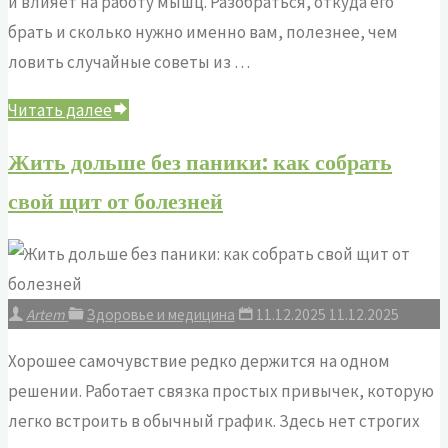
и влияет на работу мышц. Разобраться, откуда его
брать и сколько нужно именно вам, полезнее, чем
ловить случайные советы из …
"Солнечный
Читать далее
код:
Жить дольше без паники: как собрать
как
свой щит от болезней
работает
витамин
D
и
Artem
Здоровье и медицина
11.12.2025
11.12.2025
что
с
Хорошее самочувствие редко держится на одном
ним
решении. Работает связка простых привычек, которую
делать"
легко встроить в обычный график. Здесь нет строгих