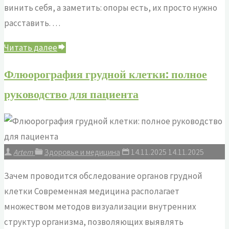
винить себя, а заметить: опоры есть, их просто нужно
расставить. …
"Как
Читать далее
вернуть
Флюорография грудной клетки: полное
устойчивость
руководство для пациента
уму:
простая
карта
на
Artem
Здоровье и медицина
14.11.2025
14.11.2025
каждый
день"
Зачем проводится обследование органов грудной
клетки Современная медицина располагает
множеством методов визуализации внутренних
структур организма, позволяющих выявлять