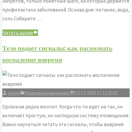
запретов, только понятные шаги, на которых держится
профилактика заболеваний. Основа дня: питание, вода,
соль Соберите …
"Жить
Читать далее
дольше
Тело подает сигналы: как распознать
без
воспаление вовремя
паники:
как
собрать
свой
Artem
Здоровье и медицина
11.12.2025
11.12.2025
щит
от
Организм редко молчит. Когда что-то идет не так, он
болезней"
включает простую, но наглядную систему оповещения.
Важно научиться читать эти сигналы, чтобы вовремя