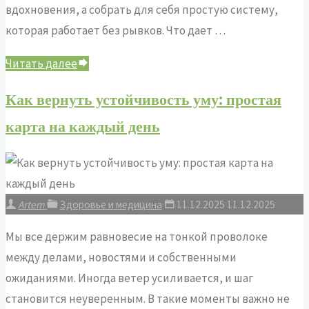
вдохновения, а собрать для себя простую систему,
которая работает без рывков. Что дает …
"Как
Читать далее
вернуть
Как вернуть устойчивость уму: простая
телу
карта на каждый день
движение
и
голове
ясность:
Artem
Здоровье и медицина
11.12.2025
11.12.2025
простая
стратегия
Мы все держим равновесие на тонкой проволоке
на
между делами, новостями и собственными
каждый
ожиданиями. Иногда ветер усиливается, и шаг
день"
становится неуверенным. В такие моменты важно не