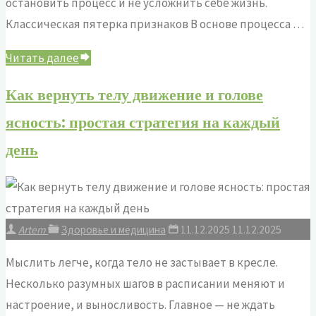
остановить процесс и не усложнить себе жизнь.
Классическая пятерка признаков В основе процесса …
"Тело
Читать далее
подает
Как вернуть телу движение и голове
сигналы:
ясность: простая стратегия на каждый
как
распознать
день
воспаление
вовремя"
Artem
Здоровье и медицина
11.12.2025
11.12.2025
Мыслить легче, когда тело не застывает в кресле.
Несколько разумных шагов в расписании меняют и
настроение, и выносливость. Главное — не ждать