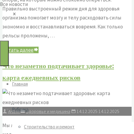
Все новости
Правильно выстроенный режим дня для здоровья
по:
организма помогает мозгу и телу расходовать силы
экономно и восстанавливаться вовремя. Как только
рельсы проложены, …
"Как
Читать далее
подружить
Что незаметно подтачивает здоровье:
биоритмы
карта ежедневных рисков
и
Главная
будильник:
режим
дня,
Рубрика
Artem
Здоровье и медицина
14.12.2025
14.12.2025
который
работает
Мы легко замечаем явные перегибы, но часто упускаем
Строительство и ремонт
на