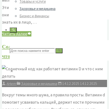
мелочи, которые год за годом бьют по самочувствию.
Товары и услуги
здоровье"
Эти вредные факторы для здоровья редко громкие,
Здоровье и медицина
они накапливаются тихо и действуют в связке. Если
Бизнес и финансы
знать их в лицо, …
"Что
Читать далее
незаметно
Солнечный код: как работает витамин D и
подтачивает
Поиск
что с ним делать
здоровье:
карта
ежедневных
по:
рисков"
Artem
Здоровье и медицина
14.12.2025
14.12.2025
Вокруг темы много шума, а правила просты. Витамин d
помогает усваивать кальций, держит кости прочными